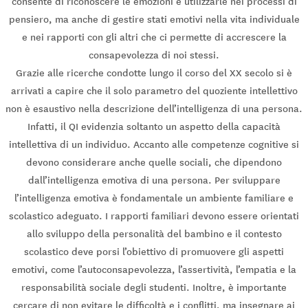
consente di riconoscere le emozioni e utilizzarle nei processi di
pensiero, ma anche di gestire stati emotivi nella vita individuale
e nei rapporti con gli altri che ci permette di accrescere la
consapevolezza di noi stessi.
Grazie alle ricerche condotte lungo il corso del XX secolo si è
arrivati a capire che il solo parametro del quoziente intellettivo
non è esaustivo nella descrizione dell’intelligenza di una persona.
Infatti, il QI evidenzia soltanto un aspetto della capacità
intellettiva di un individuo. Accanto alle competenze cognitive si
devono considerare anche quelle sociali, che dipendono
dall’intelligenza emotiva di una persona. Per sviluppare
l’intelligenza emotiva è fondamentale un ambiente familiare e
scolastico adeguato. I rapporti familiari devono essere orientati
allo sviluppo della personalità del bambino e il contesto
scolastico deve porsi l’obiettivo di promuovere gli aspetti
emotivi, come l’autoconsapevolezza, l’assertività, l’empatia e la
responsabilità sociale degli studenti. Inoltre, è importante
cercare di non evitare le difficoltà e i conflitti, ma insegnare ai