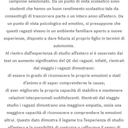
campione selezionato. Da un punto di vista scolastico sono
studenti che hanno un buon rendimento scolastico tale da
consentirgli di trascorrere parte o un intero anno all’estero. Da
un punto di vista psicologico ed emotivo, si presuppone che
questi ragazzi vivano in un ambiente familiare aperto a nuove
esperienze, disposto a dare fiducia al proprio figlio in termini di
autonomia.
Al rientro dall’esperienza di studio all’estero si è osservato dai
test un aumento significativo del QE dei ragazzi. Infatti, rientrati
dal viaggio i ragazzi dimostrano:
di essere in grado di riconoscere le proprie emozioni e stati
d’animo e di saper comprenderne le cause;
di aver migliorato la propria capacità di stabilire e mantenere
relazioni interpersonali soddisfacenti. Rientrati dal viaggio
studio i ragazzi dimostrano una maggiore empatia, ossia una
maggiore capacità di riconoscere e comprendere le emozioni
altrui. Questo dato dimostra il legame tra l’esperienza di studio
all’estero e la possibilità di costruire o rafforzare il senso di